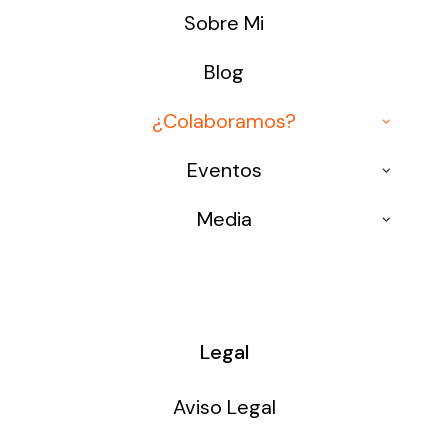
Sobre Mi
Blog
¿Colaboramos?
Ponencias
Eventos
Formación 4.0
Conferencias
Media
Congresos
Medios
Mesas Redondas
Entrevistas
Osisoft Events
Legal
Aviso Legal