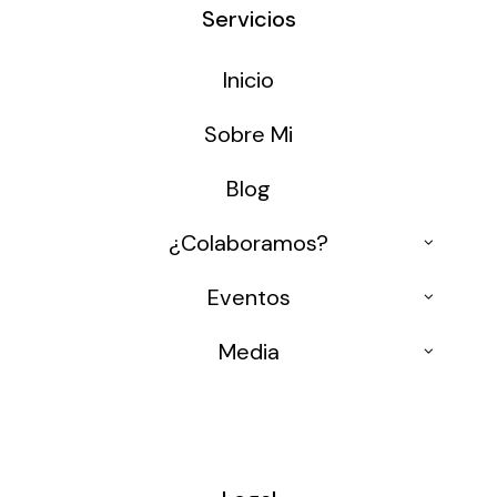
Servicios
Inicio
Sobre Mi
Blog
¿Colaboramos?
Ponencias
Eventos
Formación 4.0
Conferencias
Media
Congresos
Medios
Mesas Redondas
Entrevistas
Osisoft Events