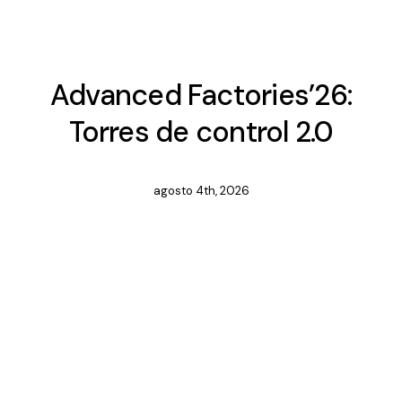
Forma
Conf
Advanced Factories’26:
Med
Con
Torres de control 2.0
Mesas
Entrev
agosto 4th, 2026
Osiso