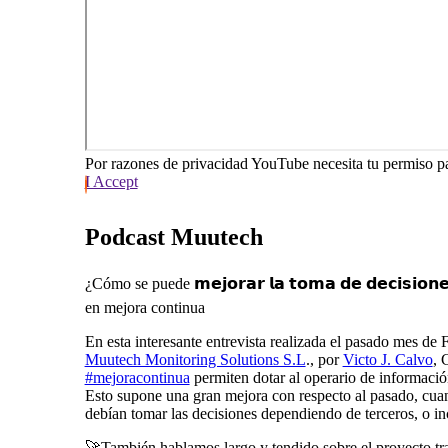
Por razones de privacidad YouTube necesita tu permiso pa
I Accept
Podcast Muutech
¿Cómo se puede 𝗺𝗲𝗷𝗼𝗿𝗮𝗿 𝗹𝗮 𝘁𝗼𝗺𝗮 𝗱𝗲 𝗱𝗲𝗰𝗶𝘀𝗶
en mejora continua
En esta interesante entrevista realizada el pasado mes de
Muutech Monitoring Solutions S.L
., por
Victo J. Calvo
, 
#mejoracontinua
permiten dotar al operario de informaci
Esto supone una gran mejora con respecto al pasado, cua
debían tomar las decisiones dependiendo de terceros, o inc
🚀También hablamos largo y tendido sobre el proyecto tr