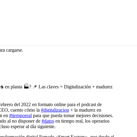
ra cargarse.
𝗼𝗻𝗲𝘀 en planta 🏭? 📌 Las claves = Digitalización + madurez
 Febrero del 2022 en formato online para el podcast de
CEO, cuento cómo la
#digitalizacion
+ la madurez en
ón en
#tiemporeal
para que pueda tomar mejores decisiones.
ndo al no disponer de
#datos
en tiempo real, los operarios
luso esperar al día siguiente.
ansformación digital llamado «Smart Factory», que desde el